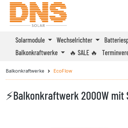
m Hauptinhalt springen
Zur Suche springen
Zur Hauptnavigation springen
Solarmodule
Wechselrichter
Batteries
Balkonkraftwerke
🔥 SALE 🔥
Terminver
Balkonkraftwerke
EcoFlow
⚡Balkonkraftwerk 2000W mit 
Bildergalerie überspringen