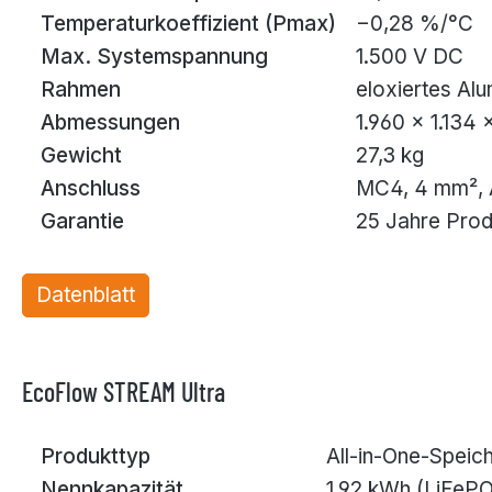
Temperaturkoeffizient (Pmax)
−0,28 %/°C
Max. Systemspannung
1.500 V DC
Rahmen
eloxiertes Al
Abmessungen
1.960 × 1.134
Gewicht
27,3 kg
Anschluss
MC4, 4 mm², 
Garantie
25 Jahre Prod
Datenblatt
EcoFlow STREAM Ultra
Produkttyp
All-in-One-Speich
Nennkapazität
1,92 kWh (LiFePO