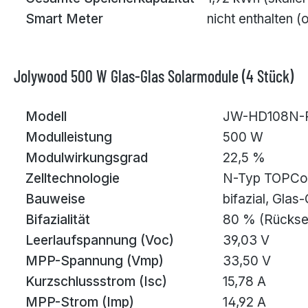
Smart Meter
nicht enthalten 
Jolywood 500 W Glas-Glas Solarmodule (4 Stück)
Modell
JW-HD108N-R
Modulleistung
500 W
Modulwirkungsgrad
22,5 %
Zelltechnologie
N-Typ TOPCon
Bauweise
bifazial, Glas
Bifazialität
80 % (Rückse
Leerlaufspannung (Voc)
39,03 V
MPP-Spannung (Vmp)
33,50 V
Kurzschlussstrom (Isc)
15,78 A
MPP-Strom (Imp)
14,92 A