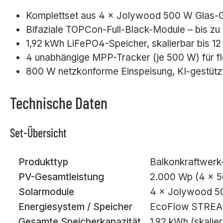
Komplettset aus 4 × Jolywood 500 W Glas-
Bifaziale TOPCon-Full-Black-Module – bis zu
1,92 kWh LiFePO4-Speicher, skalierbar bis 1
4 unabhängige MPP-Tracker (je 500 W) für f
800 W netzkonforme Einspeisung, KI-gestüt
Technische Daten
Set-Übersicht
Produkttyp
Balkonkraftwerk
PV-Gesamtleistung
2.000 Wp (4 × 
Solarmodule
4 × Jolywood 50
Energiesystem / Speicher
EcoFlow STREAM 
Gesamte Speicherkapazität
1,92 kWh (skalie