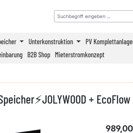
peicher
Unterkonstruktion
PV Komplettanlage
einbarung
B2B Shop
Mieterstromkonzept
Speicher⚡JOLYWOOD + EcoFlow 
989,00
Regulärer 