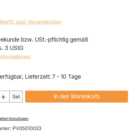
. MwSt. zzgl. Versandkosten
kunde bzw. USt.-pflichtig gemäß
s. 3 UStG
Informationen
rfügbar, Lieferzeit: 7 - 10 Tage
 Anzahl: Gib den gewünschten Wert ein 
In den Warenkorb
Set
ttel hinzufügen
mmer:
PV05010033