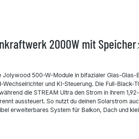
onkraftwerk 2000W mit Speich
nte Jolywood 500-W-Module in bifazialer Glas-Gla
rid-Wechselrichter und KI-Steuerung. Die Full-Blac
ht, während die STREAM Ultra den Strom in ihrem 1,
nnt aussteuert. So nutzt du deinen Solarstrom au
exibel erweiterbares System für Balkon, Dach und k