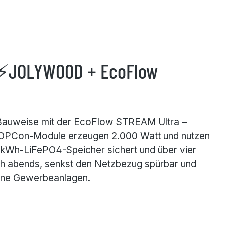
er⚡JOLYWOOD + EcoFlow
s-Bauweise mit der EcoFlow STREAM Ultra –
k-TOPCon-Module erzeugen 2.000 Watt und nutzen
92-kWh-LiFePO4-Speicher sichert und über vier
ch abends, senkst den Netzbezug spürbar und
leine Gewerbeanlagen.