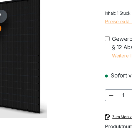
Inhalt:
1 Stück
Preise exkl
Gewerbe
§ 12 Ab
Weitere 
Sofort ve
Produkt
Zum Merkze
Produktnu