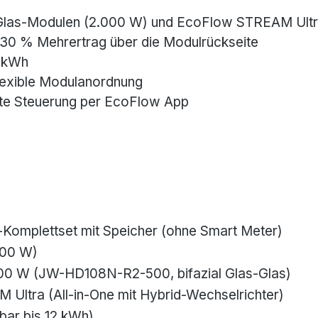
Glas-Modulen (2.000 W) und EcoFlow STREAM Ult
 30 % Mehrertrag über die Modulrückseite
2 kWh
lexible Modulanordnung
zte Steuerung per EcoFlow App
-Komplettset mit Speicher (ohne Smart Meter)
500 W)
0 W (JW-HD108N-R2-500, bifazial Glas-Glas)
Ultra (All-in-One mit Hybrid-Wechselrichter)
rbar bis 12 kWh)