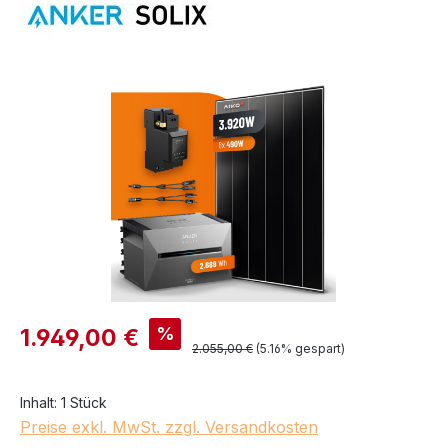
Bildergalerie überspringen
Verkaufspreis:
%
1.949,00 €
Regulärer Preis:
2.055,00 €
(5.16% gespart)
Inhalt:
1 Stück
Preise exkl. MwSt. zzgl. Versandkosten