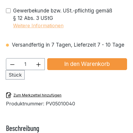
Gewerbekunde bzw. USt.-pflichtig gemäß
§ 12 Abs. 3 UStG
Weitere Informationen
Versandfertig in 7 Tagen, Lieferzeit 7 - 10 Tage
Produkt Anzahl: Gib den gewünschten We
In den Warenkorb
Stück
Zum Merkzettel hinzufügen
Produktnummer:
PV05010040
Beschreibung