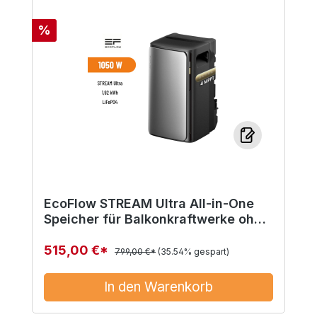
Rabatt
%
EcoFlow STREAM Ultra All-in-One
Speicher für Balkonkraftwerke ohne
Smartmeter
515,00 €*
799,00 €*
(35.54% gespart)
In den Warenkorb