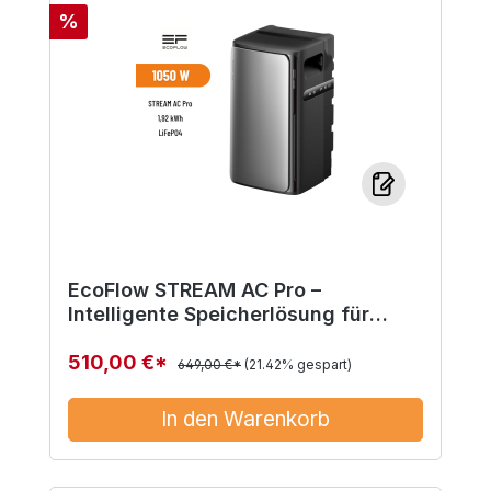
Rabatt
%
EcoFlow STREAM AC Pro –
Intelligente Speicherlösung für
moderne Balkonkraftwerke
510,00 €*
649,00 €*
(21.42% gespart)
In den Warenkorb