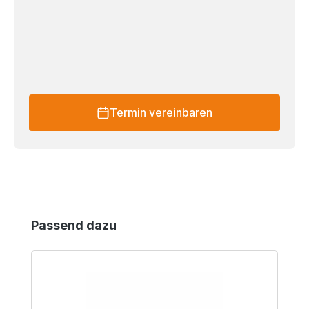
Termin vereinbaren
Produktgalerie überspringen
Passend dazu