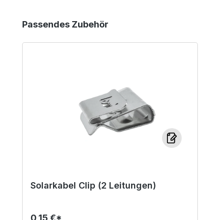
Produktgalerie überspringen
Passendes Zubehör
Solarkabel Clip (2 Leitungen)
0,15 €*