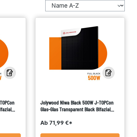
-TOPCon
Jolywood Niwa Black 500W J-TOPCon
fazial
Glas-Glas Transparent Black Bifazial
Solarmodul JW-HD108N-R2-500
Ab
71,99 €*