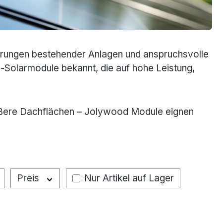
erungen bestehender Anlagen und anspruchsvolle
Solarmodule bekannt, die auf hohe Leistung,
ößere Dachflächen – Jolywood Module eignen
Nur Artikel auf Lager
Preis
Nur Artikel auf Lager