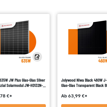
35W JW Plus Glas-Glas Silver
Jolywood Niwa Black 460W J
azial Solarmodul JW-HD132N-
Glas-Glas Transparent Black Bi
Solarmodul JW-HD96N-R2-460
,78 €*
Ab
63,99 €*