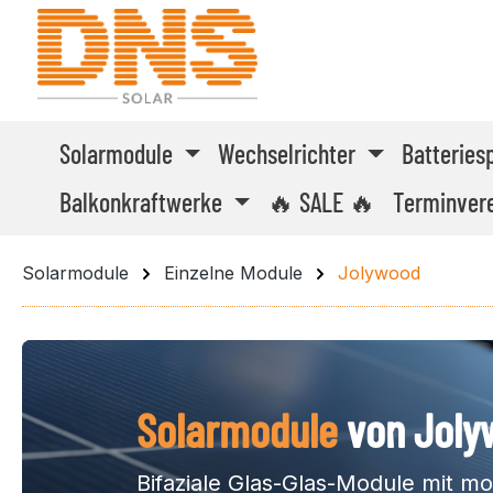
m Hauptinhalt springen
Zur Suche springen
Zur Hauptnavigation springen
Solarmodule
Wechselrichter
Batteries
Balkonkraftwerke
🔥 SALE 🔥
Terminver
Solarmodule
Einzelne Module
Jolywood
Solarmodule
von Joly
Bifaziale Glas-Glas-Module mit 