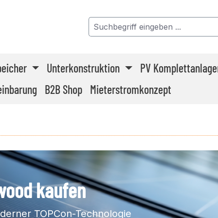
peicher
Unterkonstruktion
PV Komplettanlage
einbarung
B2B Shop
Mieterstromkonzept
wood kaufen
moderner TOPCon-Technologie