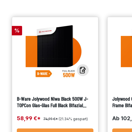
Rabatt
%
B-Ware Jolywood Niwa Black 500W J-
Jolywood 6
TOPCon Glas-Glas Full Black Bifazial
Frame Bif
Solarmodul JW-HD108N-R2-500
R2
58,99 €*
Ab
102
74,99 €*
(21.34% gespart)