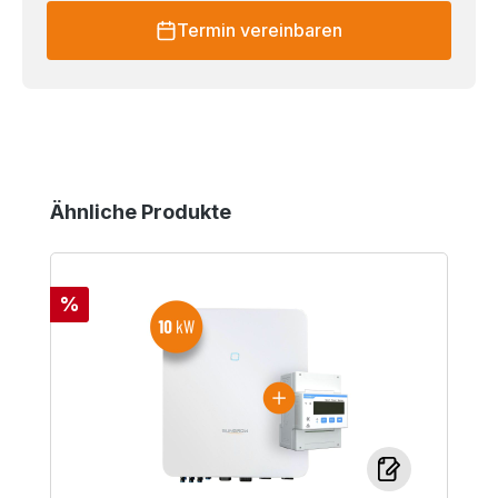
Termin vereinbaren
Produktgalerie überspringen
Ähnliche Produkte
Rabatt
%