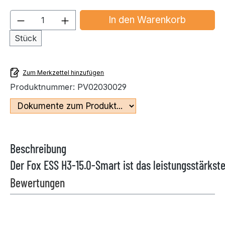
Produkt Anzahl: Gib den gewünschten We
In den Warenkorb
Stück
Zum Merkzettel hinzufügen
Produktnummer:
PV02030029
Beschreibung
Der Fox ESS H3-15.0-Smart ist das leistungsstärks
Bewertungen